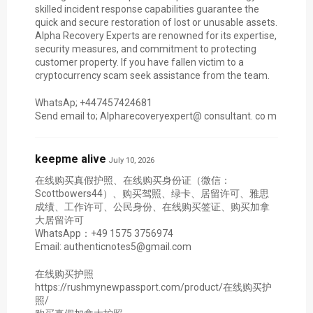
skilled incident response capabilities guarantee the
quick and secure restoration of lost or unusable assets.
Alpha Recovery Experts are renowned for its expertise,
security measures, and commitment to protecting
customer property. If you have fallen victim to a
cryptocurrency scam seek assistance from the team.
WhatsAp; +447457424681
Send email to; Alpharecoveryexpert@ consultant. co m
keepme alive
July 10, 2026
在线购买真假护照、在线购买身份证（微信：
Scottbowers44）、购买驾照、绿卡、居留许可、雅思
成绩、工作许可、公民身份、在线购买签证、购买加拿
大居留许可
WhatsApp：+49 1575 3756974
Email: authenticnotes5@gmail.com
在线购买护照
https://rushmynewpassport.com/product/在线购买护
照/