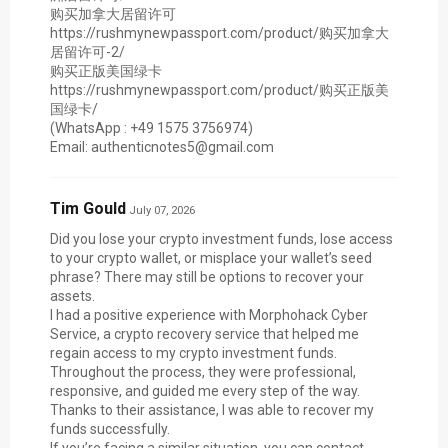
购买加拿大居留许可
https://rushmynewpassport.com/product/购买加拿大
居留许可-2/
购买正版美国绿卡
https://rushmynewpassport.com/product/购买正版美
国绿卡/
(WhatsApp : +49 1575 3756974)
Email: authenticnotes5@gmail.com
Tim Gould
July 07, 2026
Did you lose your crypto investment funds, lose access
to your crypto wallet, or misplace your wallet’s seed
phrase? There may still be options to recover your
assets.
I had a positive experience with Morphohack Cyber
Service, a crypto recovery service that helped me
regain access to my crypto investment funds.
Throughout the process, they were professional,
responsive, and guided me every step of the way.
Thanks to their assistance, I was able to recover my
funds successfully.
If you’re facing a similar situation, you can contact