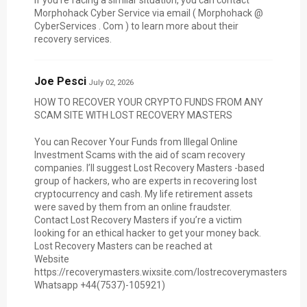
Morphohack Cyber Service via email ( Morphohack @
CyberServices . Com ) to learn more about their
recovery services.
Joe Pesci
July 02, 2026
HOW TO RECOVER YOUR CRYPTO FUNDS FROM ANY
SCAM SITE WITH LOST RECOVERY MASTERS
You can Recover Your Funds from Illegal Online
Investment Scams with the aid of scam recovery
companies. I’ll suggest Lost Recovery Masters -based
group of hackers, who are experts in recovering lost
cryptocurrency and cash. My life retirement assets
were saved by them from an online fraudster.
Contact Lost Recovery Masters if you’re a victim
looking for an ethical hacker to get your money back.
Lost Recovery Masters can be reached at
Website
https://recoverymasters.wixsite.com/lostrecoverymasters
Whatsapp +44(7537)-105921)