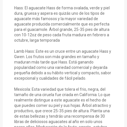
Hass: El aguacate Hass de forma ovalada, verde y piel
dura, gruesa y aspera es quizás uno de los tipos de
aguacate más famosos y la mayor variedad de
aguacate producida comercialmente que es perfecta
para el guacamole. Árbol grande, 25-35 pies de altura
con 10-12oz de peso cada fruta madura en febrero a
octubre, larga temporada
Lamb Hass: Este es un cruce entre un aguacate Hass y
Gwen. Los frutos son más grandes en tamaño y
maduran más tarde que Hass. Está ganando
popularidad como una variedad comercial y deyarda
pequeña debido a su hábito vertical y compacto, sabor
excepcional y cualidades de fácil pelado.
Mexicola: Esta variedad que tolera el frio, negra, del
tamaño de una ciruela fue criada en California. Lo que
realmente distingue a este aguacate es el hecho de
que puedes comer su piel y sus hojas. Árbol atractivo y
productivo, que crece 25-35 pies de altura. Planta una
de estas bellezas y tendrás una recompensa de 30
libras de deliciosos aguacates al año en solo unos
pocos años. Maduración de la fruta: agosto- octubre