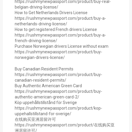
https://rushmynewpassport.com/product/buy-real-
belgian-driving-license/
How to Get Netherlands Drivers License
https://rushmynewpassport.com/product/buy-a-
netherlands-driving-license/
How to get registered French drivers License
https://rushmynewpassport.com/product/buy-a-
french-driving-license/
Purchase Norwegian drivers License without exam
https://rushmynewpassport.com/product/buy-
norwegian-drivers-license/
Buy Canadian Resident Permits
https://rushmynewpassport.com/product/buy-
canadian-resident-permits/
Buy Authentic American Green Card
https://rushmynewpassport.com/product/buy-
authentic-american-green-card-2/
Köp uppehållstillstånd för Sverige
https://rushmynewpassport.com/product/kop-
uppehallstillstand-for-sverige/
在线购买亚洲居留许可
https://rushmynewpassport.com/product/在线购买亚
洲居留许可/