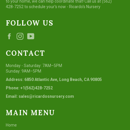
to your home, we can help coordinate that! Call us at (562)
428-7252 to schedule your's now - Ricardo's Nursery
FOLLOW US
Facebook
Instagram
YouTube
CONTACT
Monday - Saturday: 7AM–5PM
Sunday: 9AM–5PM
Address: 6850 Atlantic Ave, Long Beach, CA 90805
Phone: +1(562)428-7252
Email: sales@ricardosnursery.com
MAIN MENU
Home